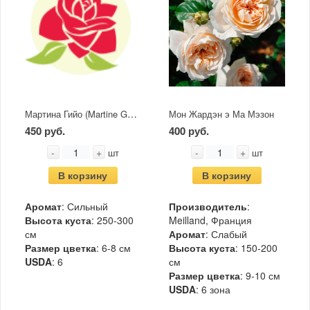
Мартина Гийо (Martine Guillot)
Мон Жардэн э Ма Мэзон
450 руб.
400 руб.
-
+
-
+
шт
шт
В корзину
В корзину
Аромат
: Сильный
Производитель
:
Высота куста
: 250-300
Meilland, Франция
см
Аромат
: Слабый
Размер цветка
: 6-8 см
Высота куста
: 150-200
USDA
: 6
см
Размер цветка
: 9-10 см
USDA
: 6 зона