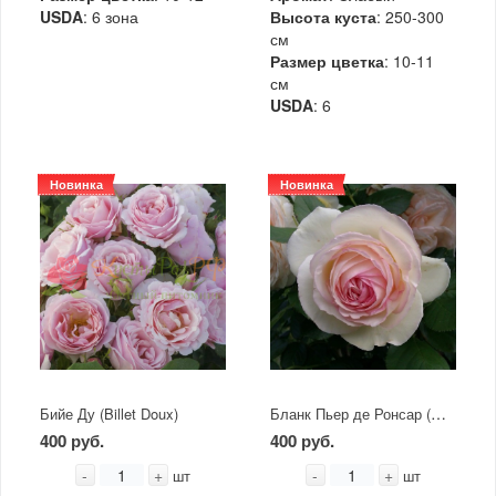
USDA
: 6 зона
Высота куста
: 250-300
см
Размер цветка
: 10-11
см
USDA
: 6
Новинка
Новинка
Бланк Пьер де Ронсар (Blanc Pierre de Ronsard)
Бийе Ду (Billet Doux)
400 руб.
400 руб.
-
+
-
+
шт
шт