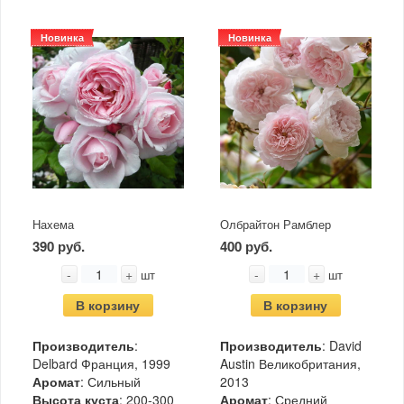
Новинка
Новинка
Нахема
Олбрайтон Рамблер
390 руб.
400 руб.
-
+
-
+
шт
шт
В корзину
В корзину
Производитель
:
Производитель
: David
Delbard Франция, 1999
Austin Великобритания,
Аромат
: Сильный
2013
Высота куста
: 200-300
Аромат
: Средний