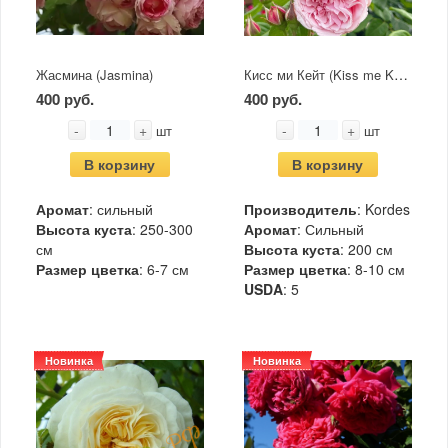
Кисс ми Кейт (Kiss me Kate)
Жасмина (Jasmina)
400 руб.
400 руб.
-
+
-
+
шт
шт
В корзину
В корзину
Аромат
: сильный
Производитель
: Kordes
Высота куста
: 250-300
Аромат
: Сильный
см
Высота куста
: 200 см
Размер цветка
: 6-7 см
Размер цветка
: 8-10 см
USDA
: 5
Новинка
Новинка