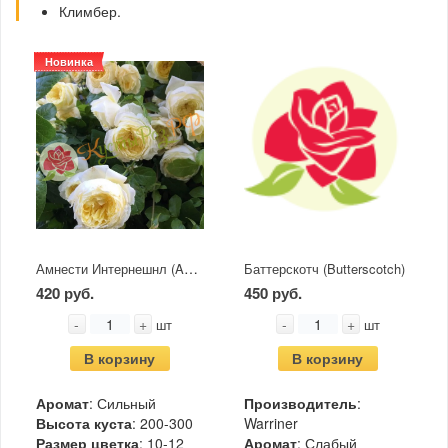
Климбер.
Новинка
Амнести Интернешнл (Ambesty International)
Баттерскотч (Butterscotch)
420 руб.
450 руб.
-
+
-
+
шт
шт
В корзину
В корзину
Аромат
: Сильный
Производитель
:
Высота куста
: 200-300
Warriner
Размер цветка
: 10-12
Аромат
: Слабый