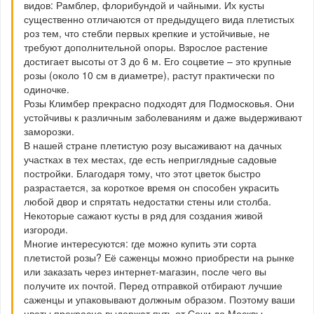
видов: Рамблер, флорибундой и чайными. Их кусты
существенно отличаются от предыдущего вида плетистых
роз тем, что стебли первых крепкие и устойчивые, не
требуют дополнительной опоры. Взрослое растение
достигает высоты от 3 до 6 м. Его соцветие – это крупные
розы (около 10 см в диаметре), растут практически по
одиночке.
Розы Климбер прекрасно подходят для Подмосковья. Они
устойчивы к различным заболеваниям и даже выдерживают
заморозки.
В нашей стране плетистую розу высаживают на дачных
участках в тех местах, где есть неприглядные садовые
постройки. Благодаря тому, что этот цветок быстро
разрастается, за короткое время он способен украсить
любой двор и спрятать недостатки стены или столба.
Некоторые сажают кусты в ряд для создания живой
изгороди.
Многие интересуются: где можно купить эти сорта
плетистой розы? Её саженцы можно приобрести на рынке
или заказать через интернет-магазин, после чего вы
получите их почтой. Перед отправкой отбирают лучшие
саженцы и упаковывают должным образом. Поэтому ваши
цветы прекрасно выдержат путь от Сочи до Москвы.