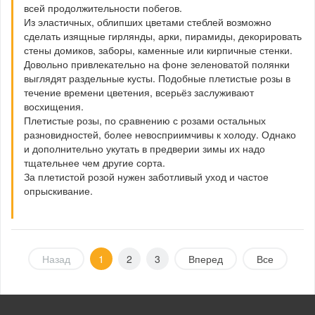
всей продолжительности побегов.
Из эластичных, облипших цветами стеблей возможно
сделать изящные гирлянды, арки, пирамиды, декорировать
стены домиков, заборы, каменные или кирпичные стенки.
Довольно привлекательно на фоне зеленоватой полянки
выглядят раздельные кусты. Подобные плетистые розы в
течение времени цветения, всерьёз заслуживают
восхищения.
Плетистые розы, по сравнению с розами остальных
разновидностей, более невосприимчивы к холоду. Однако
и дополнительно укутать в предверии зимы их надо
тщательнее чем другие сорта.
За плетистой розой нужен заботливый уход и частое
опрыскивание.
Назад
1
2
3
Вперед
Все