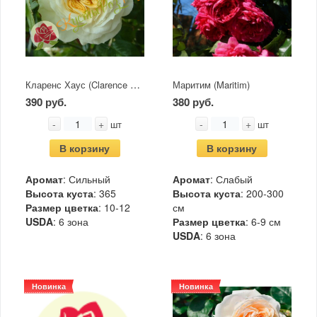
Кларенс Хаус (Clarence House)
Маритим (Maritim)
390 руб.
380 руб.
-
+
-
+
шт
шт
В корзину
В корзину
Аромат
: Сильный
Аромат
: Слабый
Высота куста
: 365
Высота куста
: 200-300
Размер цветка
: 10-12
см
USDA
: 6 зона
Размер цветка
: 6-9 см
USDA
: 6 зона
Новинка
Новинка