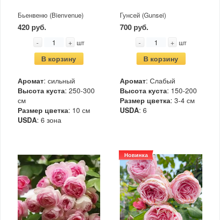
Бьенвеню (Bienvenue)
Гунсей (Gunsei)
420 руб.
700 руб.
-
+
-
+
шт
шт
В корзину
В корзину
Аромат
: сильный
Аромат
: Слабый
Высота куста
: 250-300
Высота куста
: 150-200
см
Размер цветка
: 3-4 см
Размер цветка
: 10 см
USDA
: 6
USDA
: 6 зона
Новинка