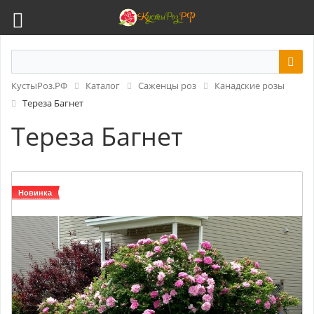
КустыРоз.РФ
Каталог
Саженцы роз
Канадские розы
Тереза Багнет
Тереза Багнет
Новинка